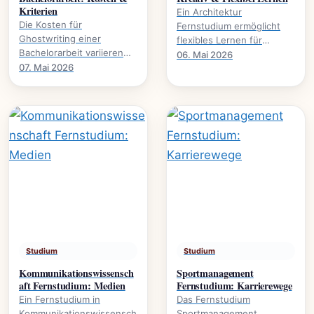
Kriterien
Ein Architektur
Die Kosten für
Fernstudium ermöglicht
Ghostwriting einer
flexibles Lernen für
Bachelorarbeit variieren
kreative Köpfe.
06. Mai 2026
stark. Dieser Leitfaden
07. Mai 2026
Studieninhalte,
beleuchtet die
Voraussetzungen und
entscheidenden Faktoren
Karrierewege.
und gibt.
Studium
Studium
Kommunikationswissensch
Sportmanagement
aft Fernstudium: Medien
Fernstudium: Karrierewege
Ein Fernstudium in
Das Fernstudium
Kommunikationswissensch
Sportmanagement