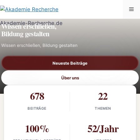
Zum
Me
Inhalt
AKADEMIE-RECHERCHE.DE
springen
Wissen erschließen,
Bildung gestalten
Wissen erschließen, Bildung gestalten
Neueste Beiträge
Über uns
678
22
BEITRÄGE
THEMEN
100%
52/Jahr