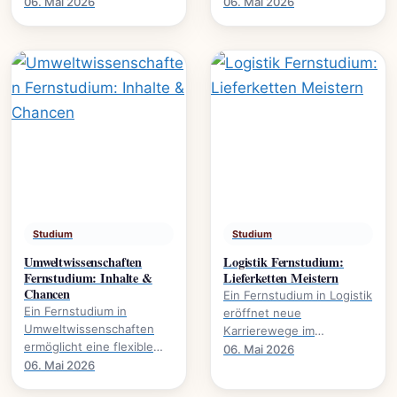
Karrierewege., welche
Wirtschaft. Es eröffnet
06. Mai 2026
06. Mai 2026
Studienmodelle existieren
Karrierewege in
und wie der Abschluss
Marketing, HR und.
gelingt.
Studium
Studium
Umweltwissenschaften
Logistik Fernstudium:
Fernstudium: Inhalte &
Lieferketten Meistern
Chancen
Ein Fernstudium in Logistik
Ein Fernstudium in
eröffnet neue
Umweltwissenschaften
Karrierewege im
ermöglicht eine flexible
Management von
06. Mai 2026
Weiterbildung im Bereich
06. Mai 2026
Lieferketten., wie
Nachhaltigkeit und
Prozesse optimieren und