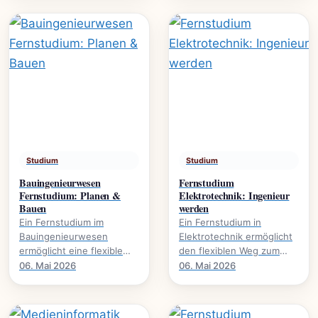
Umweltschutz. Mehr über.
global agieren.
Studium
Studium
Bauingenieurwesen
Fernstudium
Fernstudium: Planen &
Elektrotechnik: Ingenieur
Bauen
werden
Ein Fernstudium im
Ein Fernstudium in
Bauingenieurwesen
Elektrotechnik ermöglicht
ermöglicht eine flexible
den flexiblen Weg zum
Karriereentwicklung., wie
Ingenieurabschluss. Mehr
06. Mai 2026
06. Mai 2026
Bauprojekte digital planen
über Inhalte, Dauer und
und umsetzen.
Karrierechancen.