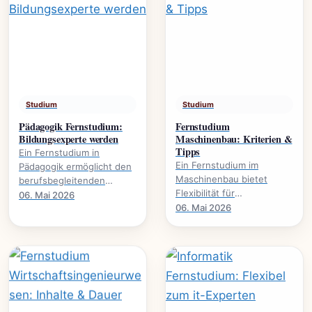
Studium
Studium
Pädagogik Fernstudium:
Fernstudium
Bildungsexperte werden
Maschinenbau: Kriterien &
Tipps
Ein Fernstudium in
Ein Fernstudium im
Pädagogik ermöglicht den
Maschinenbau bietet
berufsbegleitenden
Flexibilität für
Erwerb akademischer
06. Mai 2026
Berufstätige. Dieser
06. Mai 2026
Qualifikationen. Es
Leitfaden beleuchtet
eröffnet neue
wichtige Kriterien und gibt
Karrierewege in.
praktische.