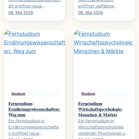
aft eröffnet neue
eröffnet vielfältige
Perspektiven auf Medien,
Karrierewege im
06. Mai 2026
06. Mai 2026
Öffentlichkeit und
Sportbusiness., welche
gesellschaftliche Diskurse.
Inhalte vermittelt werden
Es.
und welche.
Studium
Studium
Fernstudium
Fernstudium
Ernährungswissenschaften:
Wirtschaftspsychologie:
Weg zum
Menschen & Märkte
Ein Fernstudium in
Ein Fernstudium in
Ernährungswissenschafte
Wirtschaftspsychologie
n eröffnet neue
verbindet Psychologie und