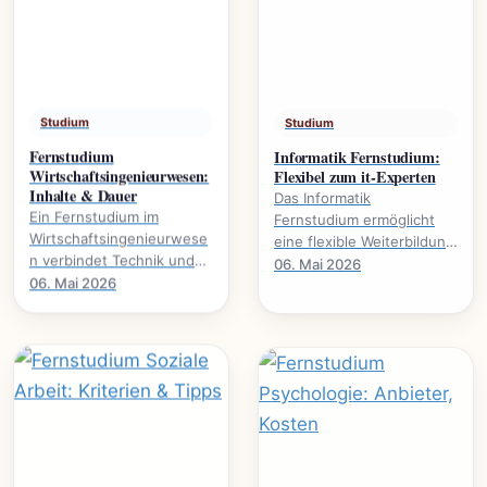
Studium
Studium
Fernstudium
Informatik Fernstudium:
Wirtschaftsingenieurwesen:
Flexibel zum it-Experten
Inhalte & Dauer
Das Informatik
Ein Fernstudium im
Fernstudium ermöglicht
Wirtschaftsingenieurwese
eine flexible Weiterbildung
n verbindet Technik und
zum IT-Experten., welche
06. Mai 2026
Wirtschaft. Alles über
06. Mai 2026
Voraussetzungen nötig
Studieninhalte, Dauer und
sind und welche.
Karrierewege.