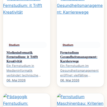
Studium
Studium
Medieninformatik
Fernstudium
Fernstudium: it Trifft
Gesundheitsmanagement:
Kreativität
Karrierewege
Ein Fernstudium in
Ein Fernstudium im
Medieninformatik
Gesundheitsmanagement
verbindet technische
eröffnet vielfältige
Expertise mit kreativer
Karrierewege in einem
06. Mai 2026
06. Mai 2026
Gestaltung., wie dieser
wachsenden Sektor. Mehr
Studiengang Karrieren in.
über Studieninhalte und.