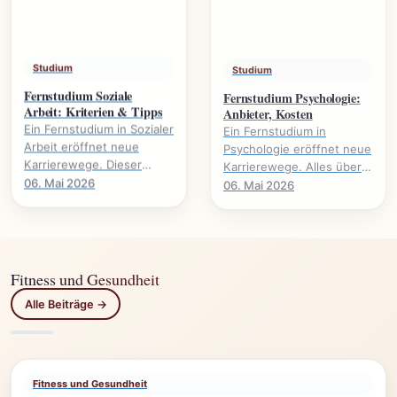
Studium
Studium
Fernstudium Soziale
Fernstudium Psychologie:
Arbeit: Kriterien & Tipps
Anbieter, Kosten
Ein Fernstudium in Sozialer
Ein Fernstudium in
Arbeit eröffnet neue
Psychologie eröffnet neue
Karrierewege. Dieser
Karrierewege. Alles über
Leitfaden beleuchtet
Anbieter, Kosten,
06. Mai 2026
06. Mai 2026
wichtige Kriterien und gibt
Voraussetzungen und
praktische Tipps für.
Studieninhalte.
Fitness und Gesundheit
Alle Beiträge →
Fitness und Gesundheit