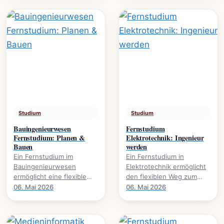
Umweltschutz. Mehr über.
global agieren.
Studium
Studium
Bauingenieurwesen
Fernstudium
Fernstudium: Planen &
Elektrotechnik: Ingenieur
Bauen
werden
Ein Fernstudium im
Ein Fernstudium in
Bauingenieurwesen
Elektrotechnik ermöglicht
ermöglicht eine flexible
den flexiblen Weg zum
Karriereentwicklung., wie
Ingenieurabschluss. Mehr
06. Mai 2026
06. Mai 2026
Bauprojekte digital planen
über Inhalte, Dauer und
und umsetzen.
Karrierechancen.