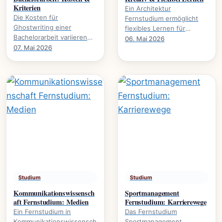
Kriterien
Ein Architektur
Die Kosten für
Fernstudium ermöglicht
Ghostwriting einer
flexibles Lernen für
Bachelorarbeit variieren
kreative Köpfe.
06. Mai 2026
stark. Dieser Leitfaden
07. Mai 2026
Studieninhalte,
beleuchtet die
Voraussetzungen und
entscheidenden Faktoren
Karrierewege.
und gibt.
Studium
Studium
Kommunikationswissensch
Sportmanagement
aft Fernstudium: Medien
Fernstudium: Karrierewege
Ein Fernstudium in
Das Fernstudium
Kommunikationswissensch
Sportmanagement