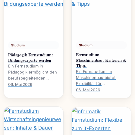
Studium
Studium
Pädagogik Fernstudium:
Fernstudium
Bildungsexperte werden
Maschinenbau: Kriterien &
Tipps
Ein Fernstudium in
Ein Fernstudium im
Pädagogik ermöglicht den
Maschinenbau bietet
berufsbegleitenden
Flexibilität für
Erwerb akademischer
06. Mai 2026
Berufstätige. Dieser
06. Mai 2026
Qualifikationen. Es
Leitfaden beleuchtet
eröffnet neue
wichtige Kriterien und gibt
Karrierewege in.
praktische.