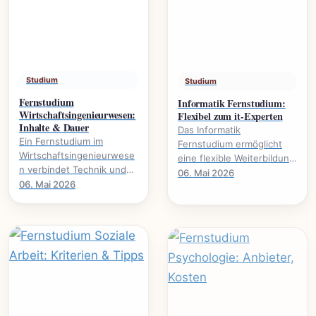
Studium
Studium
Fernstudium
Informatik Fernstudium:
Wirtschaftsingenieurwesen:
Flexibel zum it-Experten
Inhalte & Dauer
Das Informatik
Ein Fernstudium im
Fernstudium ermöglicht
Wirtschaftsingenieurwese
eine flexible Weiterbildung
n verbindet Technik und
zum IT-Experten., welche
06. Mai 2026
Wirtschaft. Alles über
06. Mai 2026
Voraussetzungen nötig
Studieninhalte, Dauer und
sind und welche.
Karrierewege.