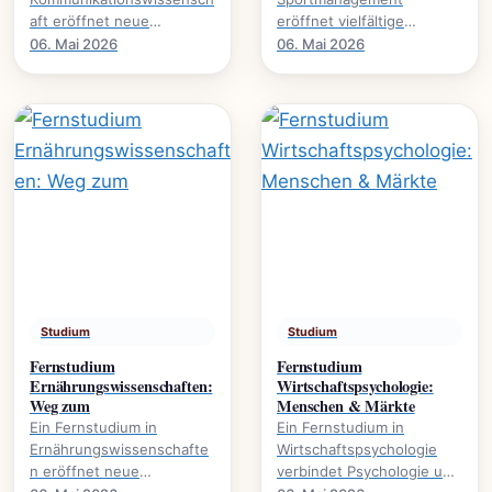
aft eröffnet neue
eröffnet vielfältige
Perspektiven auf Medien,
Karrierewege im
06. Mai 2026
06. Mai 2026
Öffentlichkeit und
Sportbusiness., welche
gesellschaftliche Diskurse.
Inhalte vermittelt werden
Es.
und welche.
Studium
Studium
Fernstudium
Fernstudium
Ernährungswissenschaften:
Wirtschaftspsychologie:
Weg zum
Menschen & Märkte
Ein Fernstudium in
Ein Fernstudium in
Ernährungswissenschafte
Wirtschaftspsychologie
n eröffnet neue
verbindet Psychologie und