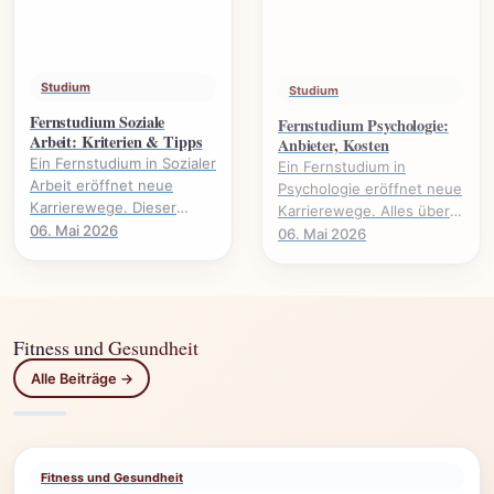
Studium
Studium
Fernstudium Soziale
Fernstudium Psychologie:
Arbeit: Kriterien & Tipps
Anbieter, Kosten
Ein Fernstudium in Sozialer
Ein Fernstudium in
Arbeit eröffnet neue
Psychologie eröffnet neue
Karrierewege. Dieser
Karrierewege. Alles über
Leitfaden beleuchtet
Anbieter, Kosten,
06. Mai 2026
06. Mai 2026
wichtige Kriterien und gibt
Voraussetzungen und
praktische Tipps für.
Studieninhalte.
Fitness und Gesundheit
Alle Beiträge →
Fitness und Gesundheit