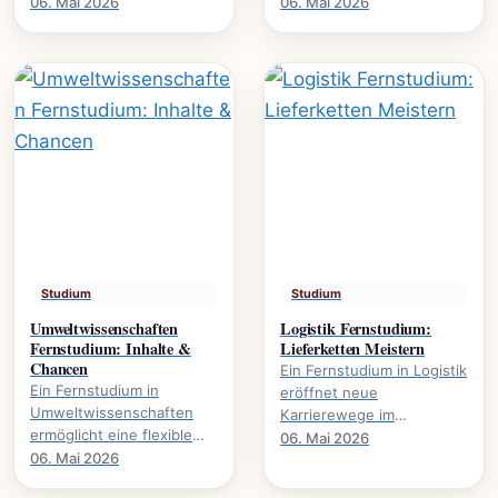
Karrierewege., welche
Wirtschaft. Es eröffnet
06. Mai 2026
06. Mai 2026
Studienmodelle existieren
Karrierewege in
und wie der Abschluss
Marketing, HR und.
gelingt.
Studium
Studium
Umweltwissenschaften
Logistik Fernstudium:
Fernstudium: Inhalte &
Lieferketten Meistern
Chancen
Ein Fernstudium in Logistik
Ein Fernstudium in
eröffnet neue
Umweltwissenschaften
Karrierewege im
ermöglicht eine flexible
Management von
06. Mai 2026
Weiterbildung im Bereich
06. Mai 2026
Lieferketten., wie
Nachhaltigkeit und
Prozesse optimieren und