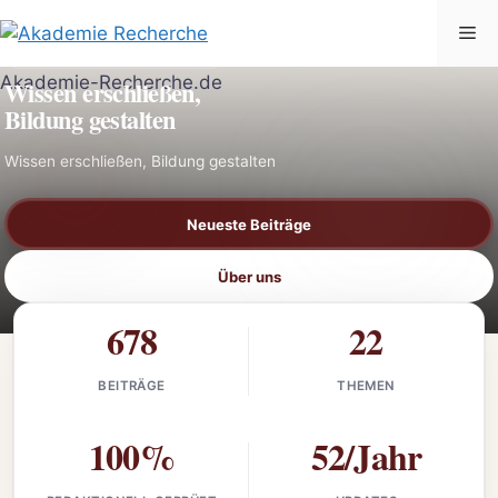
Zum
Me
Inhalt
AKADEMIE-RECHERCHE.DE
springen
Wissen erschließen,
Bildung gestalten
Wissen erschließen, Bildung gestalten
Neueste Beiträge
Über uns
678
22
BEITRÄGE
THEMEN
100%
52/Jahr