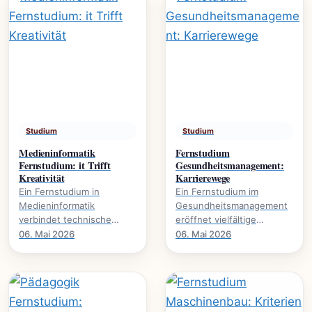
Studium
Studium
Medieninformatik
Fernstudium
Fernstudium: it Trifft
Gesundheitsmanagement:
Kreativität
Karrierewege
Ein Fernstudium in
Ein Fernstudium im
Medieninformatik
Gesundheitsmanagement
verbindet technische
eröffnet vielfältige
Expertise mit kreativer
Karrierewege in einem
06. Mai 2026
06. Mai 2026
Gestaltung., wie dieser
wachsenden Sektor. Mehr
Studiengang Karrieren in.
über Studieninhalte und.