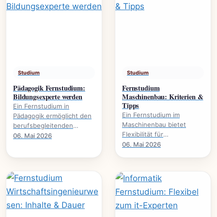
Studium
Studium
Pädagogik Fernstudium:
Fernstudium
Bildungsexperte werden
Maschinenbau: Kriterien &
Tipps
Ein Fernstudium in
Ein Fernstudium im
Pädagogik ermöglicht den
Maschinenbau bietet
berufsbegleitenden
Flexibilität für
Erwerb akademischer
06. Mai 2026
Berufstätige. Dieser
06. Mai 2026
Qualifikationen. Es
Leitfaden beleuchtet
eröffnet neue
wichtige Kriterien und gibt
Karrierewege in.
praktische.