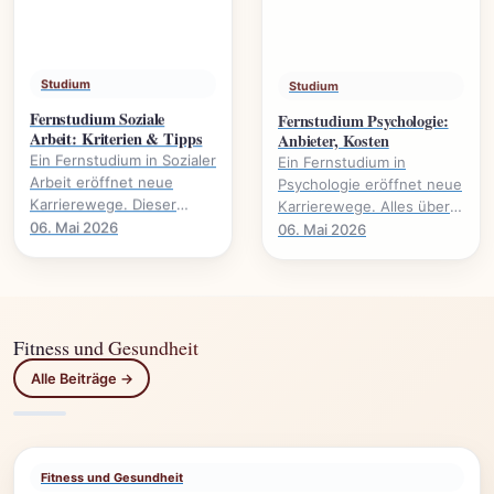
Studium
Studium
Fernstudium Soziale
Fernstudium Psychologie:
Arbeit: Kriterien & Tipps
Anbieter, Kosten
Ein Fernstudium in Sozialer
Ein Fernstudium in
Arbeit eröffnet neue
Psychologie eröffnet neue
Karrierewege. Dieser
Karrierewege. Alles über
Leitfaden beleuchtet
Anbieter, Kosten,
06. Mai 2026
06. Mai 2026
wichtige Kriterien und gibt
Voraussetzungen und
praktische Tipps für.
Studieninhalte.
Fitness und Gesundheit
Alle Beiträge →
Fitness und Gesundheit