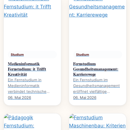
Studium
Studium
Medieninformatik
Fernstudium
Fernstudium: it Trifft
Gesundheitsmanagement:
Kreativität
Karrierewege
Ein Fernstudium in
Ein Fernstudium im
Medieninformatik
Gesundheitsmanagement
verbindet technische
eröffnet vielfältige
Expertise mit kreativer
Karrierewege in einem
06. Mai 2026
06. Mai 2026
Gestaltung., wie dieser
wachsenden Sektor. Mehr
Studiengang Karrieren in.
über Studieninhalte und.