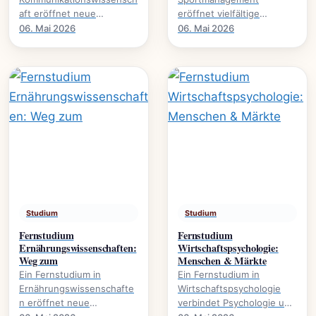
aft eröffnet neue
eröffnet vielfältige
Perspektiven auf Medien,
Karrierewege im
06. Mai 2026
06. Mai 2026
Öffentlichkeit und
Sportbusiness., welche
gesellschaftliche Diskurse.
Inhalte vermittelt werden
Es.
und welche.
Studium
Studium
Fernstudium
Fernstudium
Ernährungswissenschaften:
Wirtschaftspsychologie:
Weg zum
Menschen & Märkte
Ein Fernstudium in
Ein Fernstudium in
Ernährungswissenschafte
Wirtschaftspsychologie
n eröffnet neue
verbindet Psychologie und