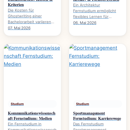
Kriterien
Ein Architektur
Die Kosten für
Fernstudium ermöglicht
Ghostwriting einer
flexibles Lernen für
Bachelorarbeit variieren
kreative Köpfe.
06. Mai 2026
stark. Dieser Leitfaden
07. Mai 2026
Studieninhalte,
beleuchtet die
Voraussetzungen und
entscheidenden Faktoren
Karrierewege.
und gibt.
Studium
Studium
Kommunikationswissensch
Sportmanagement
aft Fernstudium: Medien
Fernstudium: Karrierewege
Ein Fernstudium in
Das Fernstudium
Kommunikationswissensch
Sportmanagement