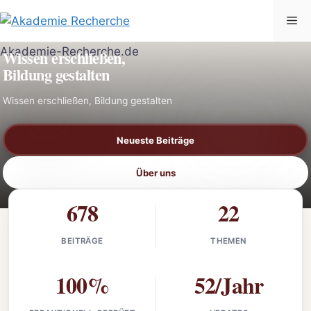
Zum
Me
Inhalt
AKADEMIE-RECHERCHE.DE
springen
Wissen erschließen,
Bildung gestalten
Wissen erschließen, Bildung gestalten
Neueste Beiträge
Über uns
678
22
BEITRÄGE
THEMEN
100%
52/Jahr