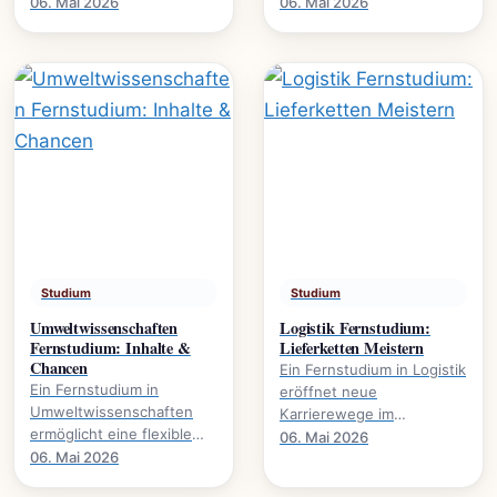
Karrierewege., welche
Wirtschaft. Es eröffnet
06. Mai 2026
06. Mai 2026
Studienmodelle existieren
Karrierewege in
und wie der Abschluss
Marketing, HR und.
gelingt.
Studium
Studium
Umweltwissenschaften
Logistik Fernstudium:
Fernstudium: Inhalte &
Lieferketten Meistern
Chancen
Ein Fernstudium in Logistik
Ein Fernstudium in
eröffnet neue
Umweltwissenschaften
Karrierewege im
ermöglicht eine flexible
Management von
06. Mai 2026
Weiterbildung im Bereich
06. Mai 2026
Lieferketten., wie
Nachhaltigkeit und
Prozesse optimieren und