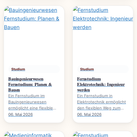
Umweltschutz. Mehr über.
global agieren.
Studium
Studium
Bauingenieurwesen
Fernstudium
Fernstudium: Planen &
Elektrotechnik: Ingenieur
Bauen
werden
Ein Fernstudium im
Ein Fernstudium in
Bauingenieurwesen
Elektrotechnik ermöglicht
ermöglicht eine flexible
den flexiblen Weg zum
Karriereentwicklung., wie
Ingenieurabschluss. Mehr
06. Mai 2026
06. Mai 2026
Bauprojekte digital planen
über Inhalte, Dauer und
und umsetzen.
Karrierechancen.