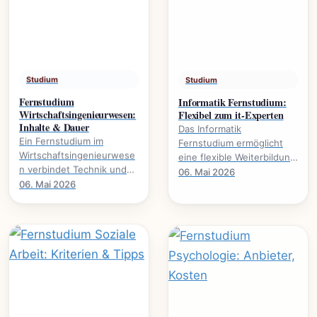
Studium
Studium
Fernstudium
Informatik Fernstudium:
Wirtschaftsingenieurwesen:
Flexibel zum it-Experten
Inhalte & Dauer
Das Informatik
Ein Fernstudium im
Fernstudium ermöglicht
Wirtschaftsingenieurwese
eine flexible Weiterbildung
n verbindet Technik und
zum IT-Experten., welche
06. Mai 2026
Wirtschaft. Alles über
06. Mai 2026
Voraussetzungen nötig
Studieninhalte, Dauer und
sind und welche.
Karrierewege.