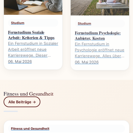
Studium
Studium
Fernstudium Soziale
Fernstudium Psychologie:
Arbeit: Kriterien & Tipps
Anbieter, Kosten
Ein Fernstudium in Sozialer
Ein Fernstudium in
Arbeit eröffnet neue
Psychologie eröffnet neue
Karrierewege. Dieser
Karrierewege. Alles über
Leitfaden beleuchtet
Anbieter, Kosten,
06. Mai 2026
06. Mai 2026
wichtige Kriterien und gibt
Voraussetzungen und
praktische Tipps für.
Studieninhalte.
Fitness und Gesundheit
Alle Beiträge →
Fitness und Gesundheit