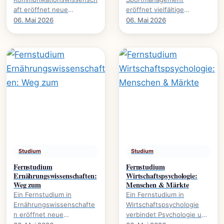
aft eröffnet neue
eröffnet vielfältige
Perspektiven auf Medien,
Karrierewege im
06. Mai 2026
06. Mai 2026
Öffentlichkeit und
Sportbusiness., welche
gesellschaftliche Diskurse.
Inhalte vermittelt werden
Es.
und welche.
Studium
Studium
Fernstudium
Fernstudium
Ernährungswissenschaften:
Wirtschaftspsychologie:
Weg zum
Menschen & Märkte
Ein Fernstudium in
Ein Fernstudium in
Ernährungswissenschafte
Wirtschaftspsychologie
n eröffnet neue
verbindet Psychologie und