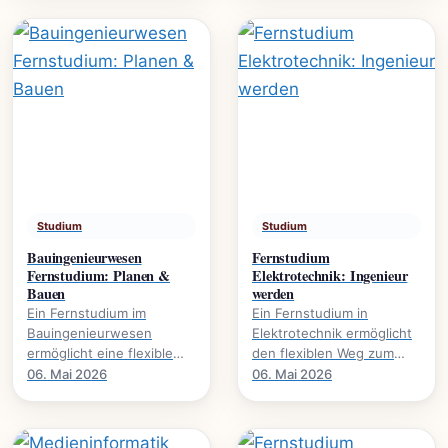
Umweltschutz. Mehr über.
global agieren.
Studium
Studium
Bauingenieurwesen
Fernstudium
Fernstudium: Planen &
Elektrotechnik: Ingenieur
Bauen
werden
Ein Fernstudium im
Ein Fernstudium in
Bauingenieurwesen
Elektrotechnik ermöglicht
ermöglicht eine flexible
den flexiblen Weg zum
Karriereentwicklung., wie
Ingenieurabschluss. Mehr
06. Mai 2026
06. Mai 2026
Bauprojekte digital planen
über Inhalte, Dauer und
und umsetzen.
Karrierechancen.