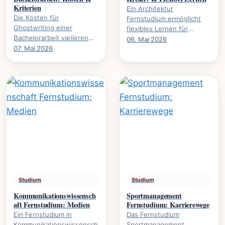
Kriterien
Ein Architektur
Die Kosten für
Fernstudium ermöglicht
Ghostwriting einer
flexibles Lernen für
Bachelorarbeit variieren
kreative Köpfe.
06. Mai 2026
stark. Dieser Leitfaden
07. Mai 2026
Studieninhalte,
beleuchtet die
Voraussetzungen und
entscheidenden Faktoren
Karrierewege.
und gibt.
Studium
Studium
Kommunikationswissensch
Sportmanagement
aft Fernstudium: Medien
Fernstudium: Karrierewege
Ein Fernstudium in
Das Fernstudium
Kommunikationswissensch
Sportmanagement