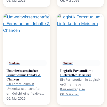
Karrierewege., welche
Wirtschaft. Es eröffnet
06. Mai 2026
06. Mai 2026
Studienmodelle existieren
Karrierewege in
und wie der Abschluss
Marketing, HR und.
gelingt.
Studium
Studium
Umweltwissenschaften
Logistik Fernstudium:
Fernstudium: Inhalte &
Lieferketten Meistern
Chancen
Ein Fernstudium in Logistik
Ein Fernstudium in
eröffnet neue
Umweltwissenschaften
Karrierewege im
ermöglicht eine flexible
Management von
06. Mai 2026
Weiterbildung im Bereich
06. Mai 2026
Lieferketten., wie
Nachhaltigkeit und
Prozesse optimieren und