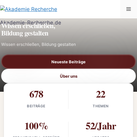
Zum
Me
Inhalt
AKADEMIE-RECHERCHE.DE
springen
Wissen erschließen,
Bildung gestalten
Wissen erschließen, Bildung gestalten
Neueste Beiträge
Über uns
678
22
BEITRÄGE
THEMEN
100%
52/Jahr