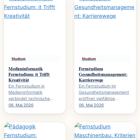
Studium
Studium
Medieninformatik
Fernstudium
Fernstudium: it Trifft
Gesundheitsmanagement:
Kreativität
Karrierewege
Ein Fernstudium in
Ein Fernstudium im
Medieninformatik
Gesundheitsmanagement
verbindet technische
eröffnet vielfältige
Expertise mit kreativer
Karrierewege in einem
06. Mai 2026
06. Mai 2026
Gestaltung., wie dieser
wachsenden Sektor. Mehr
Studiengang Karrieren in.
über Studieninhalte und.