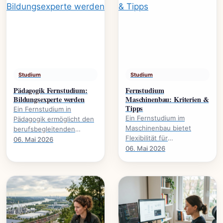
Studium
Studium
Pädagogik Fernstudium:
Fernstudium
Bildungsexperte werden
Maschinenbau: Kriterien &
Tipps
Ein Fernstudium in
Ein Fernstudium im
Pädagogik ermöglicht den
Maschinenbau bietet
berufsbegleitenden
Flexibilität für
Erwerb akademischer
06. Mai 2026
Berufstätige. Dieser
06. Mai 2026
Qualifikationen. Es
Leitfaden beleuchtet
eröffnet neue
wichtige Kriterien und gibt
Karrierewege in.
praktische.