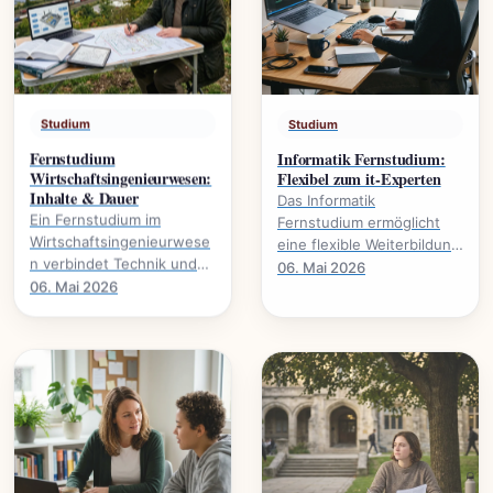
Studium
Studium
Fernstudium
Informatik Fernstudium:
Wirtschaftsingenieurwesen:
Flexibel zum it-Experten
Inhalte & Dauer
Das Informatik
Ein Fernstudium im
Fernstudium ermöglicht
Wirtschaftsingenieurwese
eine flexible Weiterbildung
n verbindet Technik und
zum IT-Experten., welche
06. Mai 2026
Wirtschaft. Alles über
06. Mai 2026
Voraussetzungen nötig
Studieninhalte, Dauer und
sind und welche.
Karrierewege.