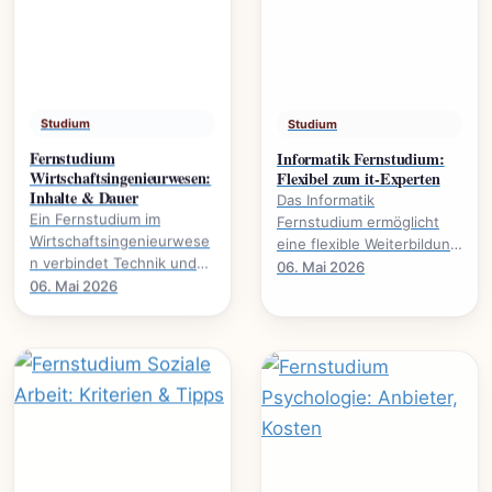
Studium
Studium
Fernstudium
Informatik Fernstudium:
Wirtschaftsingenieurwesen:
Flexibel zum it-Experten
Inhalte & Dauer
Das Informatik
Ein Fernstudium im
Fernstudium ermöglicht
Wirtschaftsingenieurwese
eine flexible Weiterbildung
n verbindet Technik und
zum IT-Experten., welche
06. Mai 2026
Wirtschaft. Alles über
06. Mai 2026
Voraussetzungen nötig
Studieninhalte, Dauer und
sind und welche.
Karrierewege.