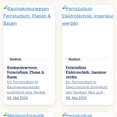
Umweltschutz. Mehr über.
global agieren.
Studium
Studium
Bauingenieurwesen
Fernstudium
Fernstudium: Planen &
Elektrotechnik: Ingenieur
Bauen
werden
Ein Fernstudium im
Ein Fernstudium in
Bauingenieurwesen
Elektrotechnik ermöglicht
ermöglicht eine flexible
den flexiblen Weg zum
Karriereentwicklung., wie
Ingenieurabschluss. Mehr
06. Mai 2026
06. Mai 2026
Bauprojekte digital planen
über Inhalte, Dauer und
und umsetzen.
Karrierechancen.