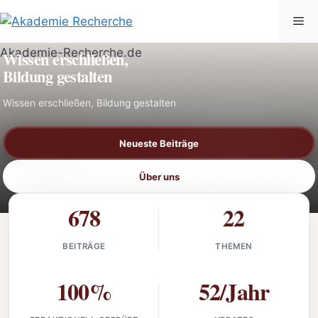
Zum
Me
Inhalt
AKADEMIE-RECHERCHE.DE
springen
Wissen erschließen,
Bildung gestalten
Wissen erschließen, Bildung gestalten
Neueste Beiträge
Über uns
678
22
BEITRÄGE
THEMEN
100%
52/Jahr