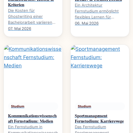
Kriterien
Ein Architektur
Die Kosten für
Fernstudium ermöglicht
Ghostwriting einer
flexibles Lernen für
Bachelorarbeit variieren
kreative Köpfe.
06. Mai 2026
stark. Dieser Leitfaden
07. Mai 2026
Studieninhalte,
beleuchtet die
Voraussetzungen und
entscheidenden Faktoren
Karrierewege.
und gibt.
Studium
Studium
Kommunikationswissensch
Sportmanagement
aft Fernstudium: Medien
Fernstudium: Karrierewege
Ein Fernstudium in
Das Fernstudium
Kommunikationswissensch
Sportmanagement