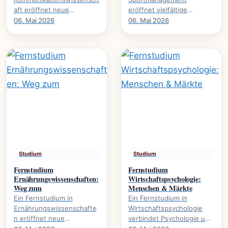
aft eröffnet neue
eröffnet vielfältige
Perspektiven auf Medien,
Karrierewege im
06. Mai 2026
06. Mai 2026
Öffentlichkeit und
Sportbusiness., welche
gesellschaftliche Diskurse.
Inhalte vermittelt werden
Es.
und welche.
Studium
Studium
Fernstudium
Fernstudium
Ernährungswissenschaften:
Wirtschaftspsychologie:
Weg zum
Menschen & Märkte
Ein Fernstudium in
Ein Fernstudium in
Ernährungswissenschafte
Wirtschaftspsychologie
n eröffnet neue
verbindet Psychologie und