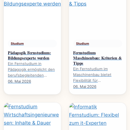
Studium
Studium
Pädagogik Fernstudium:
Fernstudium
Bildungsexperte werden
Maschinenbau: Kriterien &
Tipps
Ein Fernstudium in
Ein Fernstudium im
Pädagogik ermöglicht den
Maschinenbau bietet
berufsbegleitenden
Flexibilität für
Erwerb akademischer
06. Mai 2026
Berufstätige. Dieser
06. Mai 2026
Qualifikationen. Es
Leitfaden beleuchtet
eröffnet neue
wichtige Kriterien und gibt
Karrierewege in.
praktische.