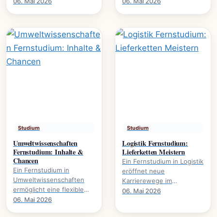
Karrierewege., welche
Wirtschaft. Es eröffnet
06. Mai 2026
06. Mai 2026
Studienmodelle existieren
Karrierewege in
und wie der Abschluss
Marketing, HR und.
gelingt.
Studium
Studium
Umweltwissenschaften
Logistik Fernstudium:
Fernstudium: Inhalte &
Lieferketten Meistern
Chancen
Ein Fernstudium in Logistik
Ein Fernstudium in
eröffnet neue
Umweltwissenschaften
Karrierewege im
ermöglicht eine flexible
Management von
06. Mai 2026
Weiterbildung im Bereich
06. Mai 2026
Lieferketten., wie
Nachhaltigkeit und
Prozesse optimieren und