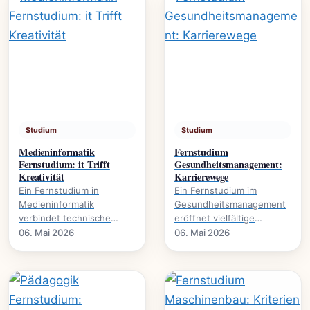
Studium
Studium
Medieninformatik
Fernstudium
Fernstudium: it Trifft
Gesundheitsmanagement:
Kreativität
Karrierewege
Ein Fernstudium in
Ein Fernstudium im
Medieninformatik
Gesundheitsmanagement
verbindet technische
eröffnet vielfältige
Expertise mit kreativer
Karrierewege in einem
06. Mai 2026
06. Mai 2026
Gestaltung., wie dieser
wachsenden Sektor. Mehr
Studiengang Karrieren in.
über Studieninhalte und.