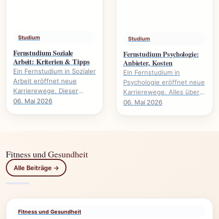
Studium
Studium
Fernstudium Soziale
Fernstudium Psychologie:
Arbeit: Kriterien & Tipps
Anbieter, Kosten
Ein Fernstudium in Sozialer
Ein Fernstudium in
Arbeit eröffnet neue
Psychologie eröffnet neue
Karrierewege. Dieser
Karrierewege. Alles über
Leitfaden beleuchtet
Anbieter, Kosten,
06. Mai 2026
06. Mai 2026
wichtige Kriterien und gibt
Voraussetzungen und
praktische Tipps für.
Studieninhalte.
Fitness und Gesundheit
Alle Beiträge →
Fitness und Gesundheit