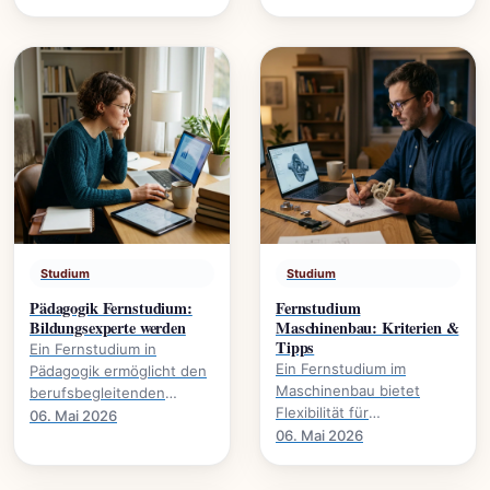
Gestaltung., wie dieser
wachsenden Sektor. Mehr
Studiengang Karrieren in.
über Studieninhalte und.
Studium
Studium
Pädagogik Fernstudium:
Fernstudium
Bildungsexperte werden
Maschinenbau: Kriterien &
Tipps
Ein Fernstudium in
Ein Fernstudium im
Pädagogik ermöglicht den
Maschinenbau bietet
berufsbegleitenden
Flexibilität für
Erwerb akademischer
06. Mai 2026
Berufstätige. Dieser
06. Mai 2026
Qualifikationen. Es
Leitfaden beleuchtet
eröffnet neue
wichtige Kriterien und gibt
Karrierewege in.