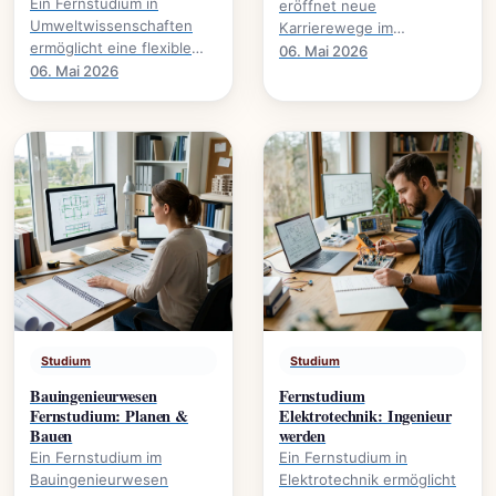
Ein Fernstudium in
eröffnet neue
Umweltwissenschaften
Karrierewege im
ermöglicht eine flexible
Management von
06. Mai 2026
Weiterbildung im Bereich
06. Mai 2026
Lieferketten., wie
Nachhaltigkeit und
Prozesse optimieren und
Umweltschutz. Mehr über.
global agieren.
Studium
Studium
Bauingenieurwesen
Fernstudium
Fernstudium: Planen &
Elektrotechnik: Ingenieur
Bauen
werden
Ein Fernstudium im
Ein Fernstudium in
Bauingenieurwesen
Elektrotechnik ermöglicht