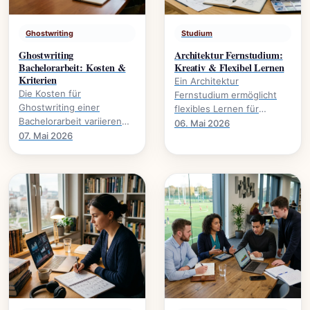
Ghostwriting
Studium
Ghostwriting
Architektur Fernstudium:
Bachelorarbeit: Kosten &
Kreativ & Flexibel Lernen
Kriterien
Ein Architektur
Die Kosten für
Fernstudium ermöglicht
Ghostwriting einer
flexibles Lernen für
Bachelorarbeit variieren
kreative Köpfe.
06. Mai 2026
stark. Dieser Leitfaden
07. Mai 2026
Studieninhalte,
beleuchtet die
Voraussetzungen und
entscheidenden Faktoren
Karrierewege.
und gibt.