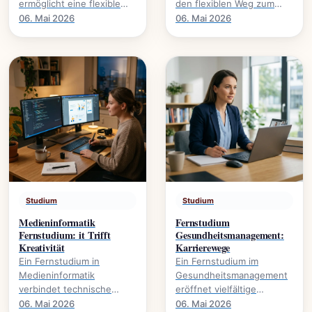
ermöglicht eine flexible
den flexiblen Weg zum
Karriereentwicklung., wie
Ingenieurabschluss. Mehr
06. Mai 2026
06. Mai 2026
Bauprojekte digital planen
über Inhalte, Dauer und
und umsetzen.
Karrierechancen.
Studium
Studium
Medieninformatik
Fernstudium
Fernstudium: it Trifft
Gesundheitsmanagement:
Kreativität
Karrierewege
Ein Fernstudium in
Ein Fernstudium im
Medieninformatik
Gesundheitsmanagement
verbindet technische
eröffnet vielfältige
Expertise mit kreativer
Karrierewege in einem
06. Mai 2026
06. Mai 2026