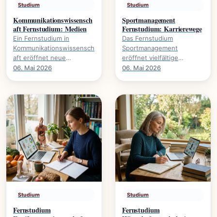
Studium
Studium
Kommunikationswissensch
Sportmanagement
aft Fernstudium: Medien
Fernstudium: Karrierewege
Ein Fernstudium in
Das Fernstudium
Kommunikationswissensch
Sportmanagement
aft eröffnet neue
eröffnet vielfältige
Perspektiven auf Medien,
Karrierewege im
06. Mai 2026
06. Mai 2026
Öffentlichkeit und
Sportbusiness., welche
gesellschaftliche Diskurse.
Inhalte vermittelt werden
Es.
und welche.
Studium
Studium
Fernstudium
Fernstudium