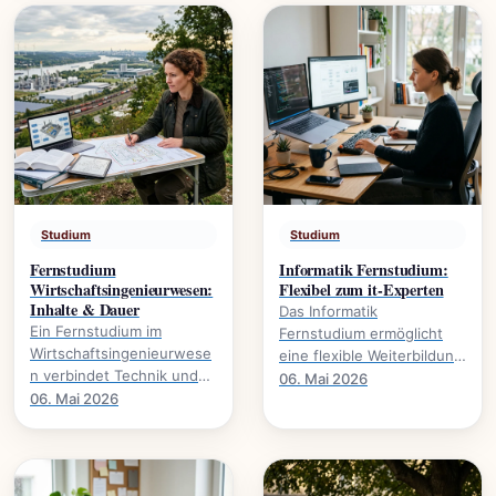
praktische.
Studium
Studium
Fernstudium
Informatik Fernstudium:
Wirtschaftsingenieurwesen:
Flexibel zum it-Experten
Inhalte & Dauer
Das Informatik
Ein Fernstudium im
Fernstudium ermöglicht
Wirtschaftsingenieurwese
eine flexible Weiterbildung
n verbindet Technik und
zum IT-Experten., welche
06. Mai 2026
Wirtschaft. Alles über
06. Mai 2026
Voraussetzungen nötig
Studieninhalte, Dauer und
sind und welche.
Karrierewege.