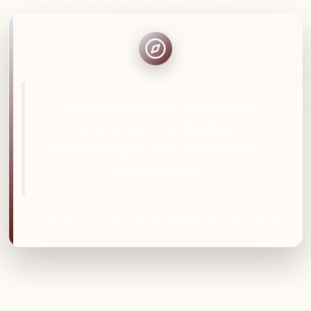
Gute Informationen machen den
Unterschied – für fundierte
Entscheidungen rund um Akademie-
Recherche.de.
— DIE REDAKTION VON AKADEMIE-RECHERCHE.DE