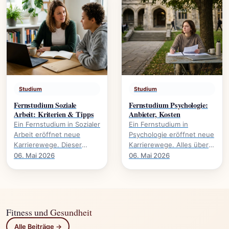
Studium
Studium
Fernstudium Soziale
Fernstudium Psychologie:
Arbeit: Kriterien & Tipps
Anbieter, Kosten
Ein Fernstudium in Sozialer
Ein Fernstudium in
Arbeit eröffnet neue
Psychologie eröffnet neue
Karrierewege. Dieser
Karrierewege. Alles über
Leitfaden beleuchtet
Anbieter, Kosten,
06. Mai 2026
06. Mai 2026
wichtige Kriterien und gibt
Voraussetzungen und
praktische Tipps für.
Studieninhalte.
Fitness und Gesundheit
Alle Beiträge →