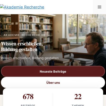
Zum
Me
Inhalt
springen
AKADEMIE-RECHERCHE.DE
Wissen erschließen,
Bildung gestalten
Wissen erschließen, Bildung gestalten
Neueste Beiträge
Über uns
678
22
BEITRÄGE
THEMEN