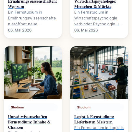
Ernährungswissenschaften:
Wirtschaftspsychologie:
Weg zum
Menschen & Märkte
Ein Fernstudium in
Ein Fernstudium in
Ernährungswissenschafte
Wirtschaftspsychologie
n eröffnet neue
verbindet Psychologie und
Karrierewege., welche
Wirtschaft. Es eröffnet
06. Mai 2026
06. Mai 2026
Studienmodelle existieren
Karrierewege in
und wie der Abschluss
Marketing, HR und.
gelingt.
Studium
Studium
Umweltwissenschaften
Logistik Fernstudium:
Fernstudium: Inhalte &
Lieferketten Meistern
Chancen
Ein Fernstudium in Logistik