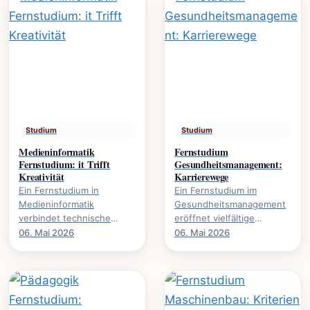
Studium
Studium
Medieninformatik
Fernstudium
Fernstudium: it Trifft
Gesundheitsmanagement:
Kreativität
Karrierewege
Ein Fernstudium in
Ein Fernstudium im
Medieninformatik
Gesundheitsmanagement
verbindet technische
eröffnet vielfältige
Expertise mit kreativer
Karrierewege in einem
06. Mai 2026
06. Mai 2026
Gestaltung., wie dieser
wachsenden Sektor. Mehr
Studiengang Karrieren in.
über Studieninhalte und.