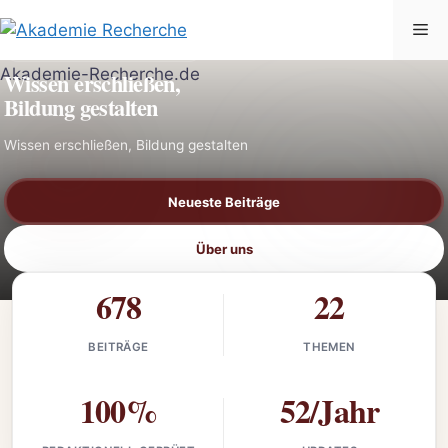
Zum
Me
Inhalt
AKADEMIE-RECHERCHE.DE
springen
Wissen erschließen,
Bildung gestalten
Wissen erschließen, Bildung gestalten
Neueste Beiträge
Über uns
678
22
BEITRÄGE
THEMEN
100%
52/Jahr