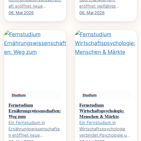
aft eröffnet neue
eröffnet vielfältige
Perspektiven auf Medien,
Karrierewege im
06. Mai 2026
06. Mai 2026
Öffentlichkeit und
Sportbusiness., welche
gesellschaftliche Diskurse.
Inhalte vermittelt werden
Es.
und welche.
Studium
Studium
Fernstudium
Fernstudium
Ernährungswissenschaften:
Wirtschaftspsychologie:
Weg zum
Menschen & Märkte
Ein Fernstudium in
Ein Fernstudium in
Ernährungswissenschafte
Wirtschaftspsychologie
n eröffnet neue
verbindet Psychologie und