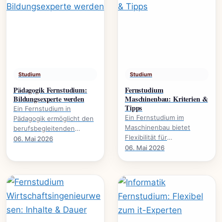
Studium
Studium
Pädagogik Fernstudium:
Fernstudium
Bildungsexperte werden
Maschinenbau: Kriterien &
Tipps
Ein Fernstudium in
Ein Fernstudium im
Pädagogik ermöglicht den
Maschinenbau bietet
berufsbegleitenden
Flexibilität für
Erwerb akademischer
06. Mai 2026
Berufstätige. Dieser
06. Mai 2026
Qualifikationen. Es
Leitfaden beleuchtet
eröffnet neue
wichtige Kriterien und gibt
Karrierewege in.
praktische.