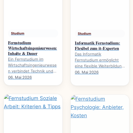
Studium
Studium
Fernstudium
Informatik Fernstudium:
Wirtschaftsingenieurwesen:
Flexibel zum it-Experten
Inhalte & Dauer
Das Informatik
Ein Fernstudium im
Fernstudium ermöglicht
Wirtschaftsingenieurwese
eine flexible Weiterbildung
n verbindet Technik und
zum IT-Experten., welche
06. Mai 2026
Wirtschaft. Alles über
06. Mai 2026
Voraussetzungen nötig
Studieninhalte, Dauer und
sind und welche.
Karrierewege.