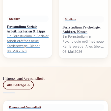
Studium
Studium
Fernstudium Soziale
Fernstudium Psychologie:
Arbeit: Kriterien & Tipps
Anbieter, Kosten
Ein Fernstudium in Sozialer
Ein Fernstudium in
Arbeit eröffnet neue
Psychologie eröffnet neue
Karrierewege. Dieser
Karrierewege. Alles über
Leitfaden beleuchtet
Anbieter, Kosten,
06. Mai 2026
06. Mai 2026
wichtige Kriterien und gibt
Voraussetzungen und
praktische Tipps für.
Studieninhalte.
Fitness und Gesundheit
Alle Beiträge →
Fitness und Gesundheit