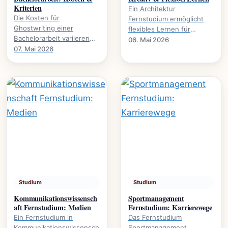
Kriterien
Ein Architektur
Die Kosten für
Fernstudium ermöglicht
Ghostwriting einer
flexibles Lernen für
Bachelorarbeit variieren
kreative Köpfe.
06. Mai 2026
stark. Dieser Leitfaden
07. Mai 2026
Studieninhalte,
beleuchtet die
Voraussetzungen und
entscheidenden Faktoren
Karrierewege.
und gibt.
Studium
Studium
Kommunikationswissensch
Sportmanagement
aft Fernstudium: Medien
Fernstudium: Karrierewege
Ein Fernstudium in
Das Fernstudium
Kommunikationswissensch
Sportmanagement