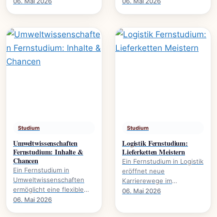
Karrierewege., welche
Wirtschaft. Es eröffnet
06. Mai 2026
06. Mai 2026
Studienmodelle existieren
Karrierewege in
und wie der Abschluss
Marketing, HR und.
gelingt.
Studium
Studium
Umweltwissenschaften
Logistik Fernstudium:
Fernstudium: Inhalte &
Lieferketten Meistern
Chancen
Ein Fernstudium in Logistik
Ein Fernstudium in
eröffnet neue
Umweltwissenschaften
Karrierewege im
ermöglicht eine flexible
Management von
06. Mai 2026
Weiterbildung im Bereich
06. Mai 2026
Lieferketten., wie
Nachhaltigkeit und
Prozesse optimieren und