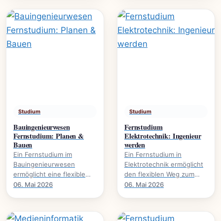
Umweltschutz. Mehr über.
global agieren.
Studium
Studium
Bauingenieurwesen
Fernstudium
Fernstudium: Planen &
Elektrotechnik: Ingenieur
Bauen
werden
Ein Fernstudium im
Ein Fernstudium in
Bauingenieurwesen
Elektrotechnik ermöglicht
ermöglicht eine flexible
den flexiblen Weg zum
Karriereentwicklung., wie
Ingenieurabschluss. Mehr
06. Mai 2026
06. Mai 2026
Bauprojekte digital planen
über Inhalte, Dauer und
und umsetzen.
Karrierechancen.