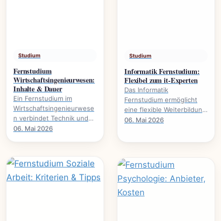
Studium
Studium
Fernstudium
Informatik Fernstudium:
Wirtschaftsingenieurwesen:
Flexibel zum it-Experten
Inhalte & Dauer
Das Informatik
Ein Fernstudium im
Fernstudium ermöglicht
Wirtschaftsingenieurwese
eine flexible Weiterbildung
n verbindet Technik und
zum IT-Experten., welche
06. Mai 2026
Wirtschaft. Alles über
06. Mai 2026
Voraussetzungen nötig
Studieninhalte, Dauer und
sind und welche.
Karrierewege.