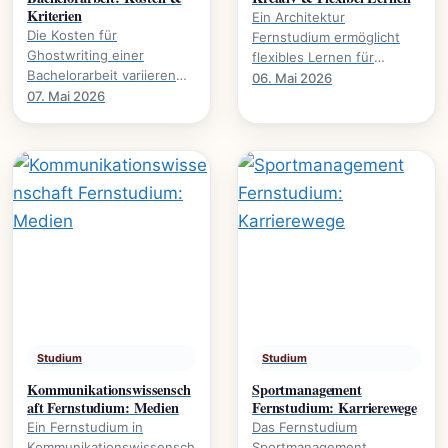
Kriterien
Ein Architektur
Die Kosten für
Fernstudium ermöglicht
Ghostwriting einer
flexibles Lernen für
Bachelorarbeit variieren
kreative Köpfe.
06. Mai 2026
stark. Dieser Leitfaden
07. Mai 2026
Studieninhalte,
beleuchtet die
Voraussetzungen und
entscheidenden Faktoren
Karrierewege.
und gibt.
Studium
Studium
Kommunikationswissensch
Sportmanagement
aft Fernstudium: Medien
Fernstudium: Karrierewege
Ein Fernstudium in
Das Fernstudium
Kommunikationswissensch
Sportmanagement