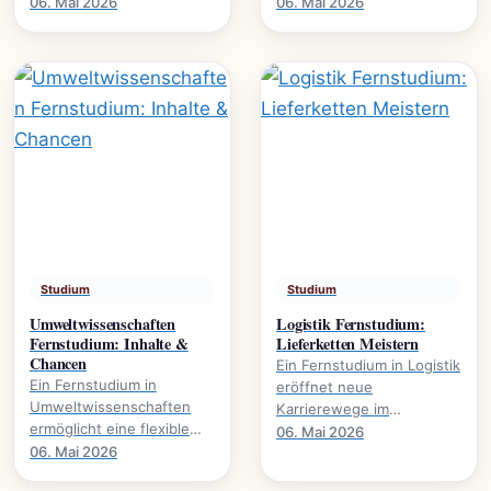
Karrierewege., welche
Wirtschaft. Es eröffnet
06. Mai 2026
06. Mai 2026
Studienmodelle existieren
Karrierewege in
und wie der Abschluss
Marketing, HR und.
gelingt.
Studium
Studium
Umweltwissenschaften
Logistik Fernstudium:
Fernstudium: Inhalte &
Lieferketten Meistern
Chancen
Ein Fernstudium in Logistik
Ein Fernstudium in
eröffnet neue
Umweltwissenschaften
Karrierewege im
ermöglicht eine flexible
Management von
06. Mai 2026
Weiterbildung im Bereich
06. Mai 2026
Lieferketten., wie
Nachhaltigkeit und
Prozesse optimieren und