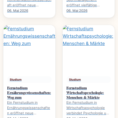
aft eröffnet neue
eröffnet vielfältige
Perspektiven auf Medien,
Karrierewege im
06. Mai 2026
06. Mai 2026
Öffentlichkeit und
Sportbusiness., welche
gesellschaftliche Diskurse.
Inhalte vermittelt werden
Es.
und welche.
Studium
Studium
Fernstudium
Fernstudium
Ernährungswissenschaften:
Wirtschaftspsychologie:
Weg zum
Menschen & Märkte
Ein Fernstudium in
Ein Fernstudium in
Ernährungswissenschafte
Wirtschaftspsychologie
n eröffnet neue
verbindet Psychologie und