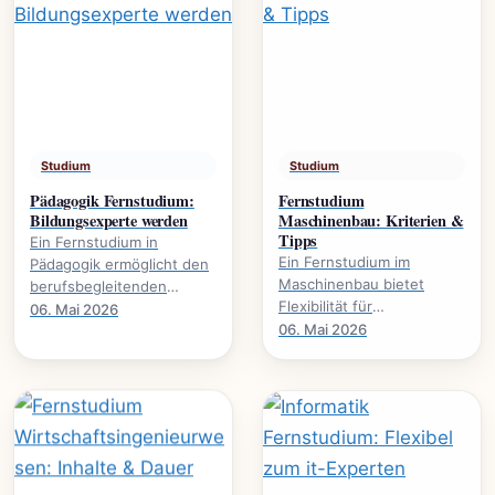
Studium
Studium
Pädagogik Fernstudium:
Fernstudium
Bildungsexperte werden
Maschinenbau: Kriterien &
Tipps
Ein Fernstudium in
Ein Fernstudium im
Pädagogik ermöglicht den
Maschinenbau bietet
berufsbegleitenden
Flexibilität für
Erwerb akademischer
06. Mai 2026
Berufstätige. Dieser
06. Mai 2026
Qualifikationen. Es
Leitfaden beleuchtet
eröffnet neue
wichtige Kriterien und gibt
Karrierewege in.
praktische.