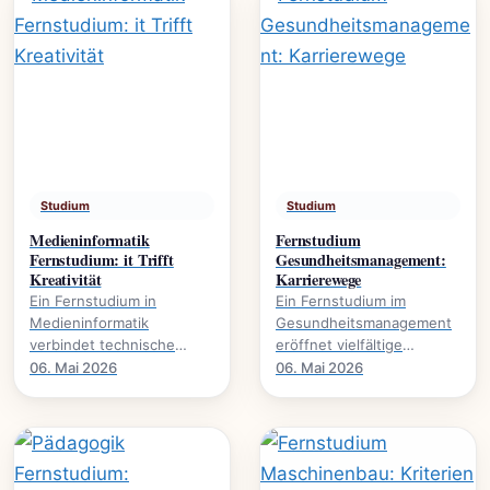
Studium
Studium
Medieninformatik
Fernstudium
Fernstudium: it Trifft
Gesundheitsmanagement:
Kreativität
Karrierewege
Ein Fernstudium in
Ein Fernstudium im
Medieninformatik
Gesundheitsmanagement
verbindet technische
eröffnet vielfältige
Expertise mit kreativer
Karrierewege in einem
06. Mai 2026
06. Mai 2026
Gestaltung., wie dieser
wachsenden Sektor. Mehr
Studiengang Karrieren in.
über Studieninhalte und.