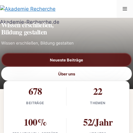
Zum
Me
Inhalt
AKADEMIE-RECHERCHE.DE
springen
Wissen erschließen,
Bildung gestalten
Wissen erschließen, Bildung gestalten
Neueste Beiträge
Über uns
678
22
BEITRÄGE
THEMEN
100%
52/Jahr