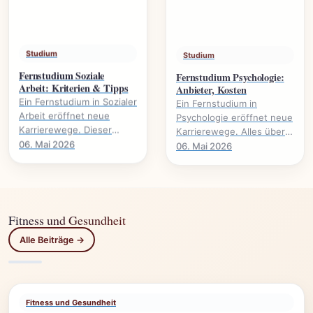
Studium
Studium
Fernstudium Soziale
Fernstudium Psychologie:
Arbeit: Kriterien & Tipps
Anbieter, Kosten
Ein Fernstudium in Sozialer
Ein Fernstudium in
Arbeit eröffnet neue
Psychologie eröffnet neue
Karrierewege. Dieser
Karrierewege. Alles über
Leitfaden beleuchtet
Anbieter, Kosten,
06. Mai 2026
06. Mai 2026
wichtige Kriterien und gibt
Voraussetzungen und
praktische Tipps für.
Studieninhalte.
Fitness und Gesundheit
Alle Beiträge →
Fitness und Gesundheit