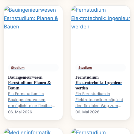
Umweltschutz. Mehr über.
global agieren.
Studium
Studium
Bauingenieurwesen
Fernstudium
Fernstudium: Planen &
Elektrotechnik: Ingenieur
Bauen
werden
Ein Fernstudium im
Ein Fernstudium in
Bauingenieurwesen
Elektrotechnik ermöglicht
ermöglicht eine flexible
den flexiblen Weg zum
Karriereentwicklung., wie
Ingenieurabschluss. Mehr
06. Mai 2026
06. Mai 2026
Bauprojekte digital planen
über Inhalte, Dauer und
und umsetzen.
Karrierechancen.