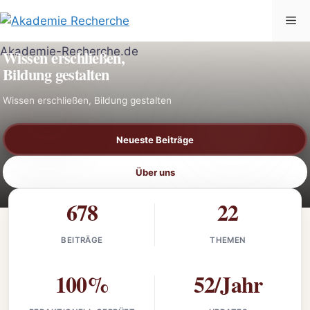
Zum
Me
Inhalt
AKADEMIE-RECHERCHE.DE
springen
Wissen erschließen,
Bildung gestalten
Wissen erschließen, Bildung gestalten
Neueste Beiträge
Über uns
678
22
BEITRÄGE
THEMEN
100%
52/Jahr