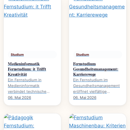
Studium
Studium
Medieninformatik
Fernstudium
Fernstudium: it Trifft
Gesundheitsmanagement:
Kreativität
Karrierewege
Ein Fernstudium in
Ein Fernstudium im
Medieninformatik
Gesundheitsmanagement
verbindet technische
eröffnet vielfältige
Expertise mit kreativer
Karrierewege in einem
06. Mai 2026
06. Mai 2026
Gestaltung., wie dieser
wachsenden Sektor. Mehr
Studiengang Karrieren in.
über Studieninhalte und.