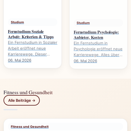
Studium
Studium
Fernstudium Soziale
Fernstudium Psychologie:
Arbeit: Kriterien & Tipps
Anbieter, Kosten
Ein Fernstudium in Sozialer
Ein Fernstudium in
Arbeit eröffnet neue
Psychologie eröffnet neue
Karrierewege. Dieser
Karrierewege. Alles über
Leitfaden beleuchtet
Anbieter, Kosten,
06. Mai 2026
06. Mai 2026
wichtige Kriterien und gibt
Voraussetzungen und
praktische Tipps für.
Studieninhalte.
Fitness und Gesundheit
Alle Beiträge →
Fitness und Gesundheit