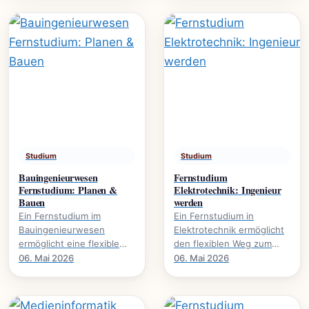
Umweltschutz. Mehr über.
global agieren.
Studium
Studium
Bauingenieurwesen
Fernstudium
Fernstudium: Planen &
Elektrotechnik: Ingenieur
Bauen
werden
Ein Fernstudium im
Ein Fernstudium in
Bauingenieurwesen
Elektrotechnik ermöglicht
ermöglicht eine flexible
den flexiblen Weg zum
Karriereentwicklung., wie
Ingenieurabschluss. Mehr
06. Mai 2026
06. Mai 2026
Bauprojekte digital planen
über Inhalte, Dauer und
und umsetzen.
Karrierechancen.