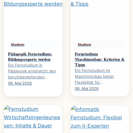
Studium
Studium
Pädagogik Fernstudium:
Fernstudium
Bildungsexperte werden
Maschinenbau: Kriterien &
Tipps
Ein Fernstudium in
Ein Fernstudium im
Pädagogik ermöglicht den
Maschinenbau bietet
berufsbegleitenden
Flexibilität für
Erwerb akademischer
06. Mai 2026
Berufstätige. Dieser
06. Mai 2026
Qualifikationen. Es
Leitfaden beleuchtet
eröffnet neue
wichtige Kriterien und gibt
Karrierewege in.
praktische.