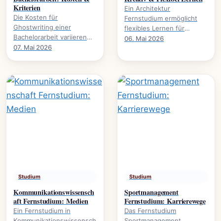
Kriterien
Ein Architektur
Die Kosten für
Fernstudium ermöglicht
Ghostwriting einer
flexibles Lernen für
Bachelorarbeit variieren
kreative Köpfe.
06. Mai 2026
stark. Dieser Leitfaden
07. Mai 2026
Studieninhalte,
beleuchtet die
Voraussetzungen und
entscheidenden Faktoren
Karrierewege.
und gibt.
Studium
Studium
Kommunikationswissensch
Sportmanagement
aft Fernstudium: Medien
Fernstudium: Karrierewege
Ein Fernstudium in
Das Fernstudium
Kommunikationswissensch
Sportmanagement