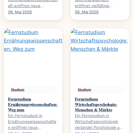
aft eröffnet neue
eröffnet vielfältige
Perspektiven auf Medien,
Karrierewege im
06. Mai 2026
06. Mai 2026
Öffentlichkeit und
Sportbusiness., welche
gesellschaftliche Diskurse.
Inhalte vermittelt werden
Es.
und welche.
Studium
Studium
Fernstudium
Fernstudium
Ernährungswissenschaften:
Wirtschaftspsychologie:
Weg zum
Menschen & Märkte
Ein Fernstudium in
Ein Fernstudium in
Ernährungswissenschafte
Wirtschaftspsychologie
n eröffnet neue
verbindet Psychologie und