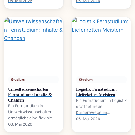
Karrierewege., welche
Wirtschaft. Es eröffnet
06. Mai 2026
06. Mai 2026
Studienmodelle existieren
Karrierewege in
und wie der Abschluss
Marketing, HR und.
gelingt.
Studium
Studium
Umweltwissenschaften
Logistik Fernstudium:
Fernstudium: Inhalte &
Lieferketten Meistern
Chancen
Ein Fernstudium in Logistik
Ein Fernstudium in
eröffnet neue
Umweltwissenschaften
Karrierewege im
ermöglicht eine flexible
Management von
06. Mai 2026
Weiterbildung im Bereich
06. Mai 2026
Lieferketten., wie
Nachhaltigkeit und
Prozesse optimieren und