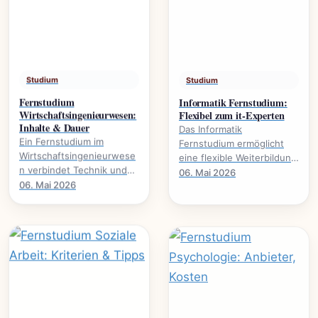
Studium
Studium
Fernstudium
Informatik Fernstudium:
Wirtschaftsingenieurwesen:
Flexibel zum it-Experten
Inhalte & Dauer
Das Informatik
Ein Fernstudium im
Fernstudium ermöglicht
Wirtschaftsingenieurwese
eine flexible Weiterbildung
n verbindet Technik und
zum IT-Experten., welche
06. Mai 2026
Wirtschaft. Alles über
06. Mai 2026
Voraussetzungen nötig
Studieninhalte, Dauer und
sind und welche.
Karrierewege.