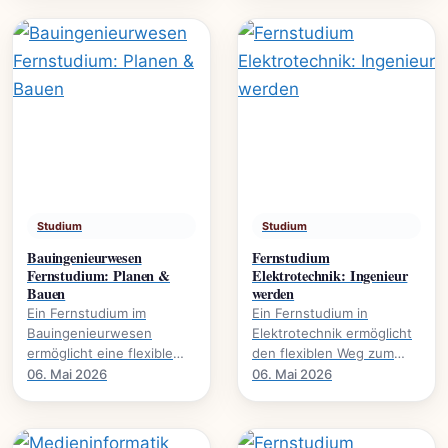
Umweltschutz. Mehr über.
global agieren.
Studium
Studium
Bauingenieurwesen
Fernstudium
Fernstudium: Planen &
Elektrotechnik: Ingenieur
Bauen
werden
Ein Fernstudium im
Ein Fernstudium in
Bauingenieurwesen
Elektrotechnik ermöglicht
ermöglicht eine flexible
den flexiblen Weg zum
Karriereentwicklung., wie
Ingenieurabschluss. Mehr
06. Mai 2026
06. Mai 2026
Bauprojekte digital planen
über Inhalte, Dauer und
und umsetzen.
Karrierechancen.