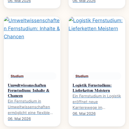
Karrierewege., welche
Wirtschaft. Es eröffnet
06. Mai 2026
06. Mai 2026
Studienmodelle existieren
Karrierewege in
und wie der Abschluss
Marketing, HR und.
gelingt.
Studium
Studium
Umweltwissenschaften
Logistik Fernstudium:
Fernstudium: Inhalte &
Lieferketten Meistern
Chancen
Ein Fernstudium in Logistik
Ein Fernstudium in
eröffnet neue
Umweltwissenschaften
Karrierewege im
ermöglicht eine flexible
Management von
06. Mai 2026
Weiterbildung im Bereich
06. Mai 2026
Lieferketten., wie
Nachhaltigkeit und
Prozesse optimieren und