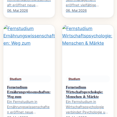
aft eröffnet neue
eröffnet vielfältige
Perspektiven auf Medien,
Karrierewege im
06. Mai 2026
06. Mai 2026
Öffentlichkeit und
Sportbusiness., welche
gesellschaftliche Diskurse.
Inhalte vermittelt werden
Es.
und welche.
Studium
Studium
Fernstudium
Fernstudium
Ernährungswissenschaften:
Wirtschaftspsychologie:
Weg zum
Menschen & Märkte
Ein Fernstudium in
Ein Fernstudium in
Ernährungswissenschafte
Wirtschaftspsychologie
n eröffnet neue
verbindet Psychologie und