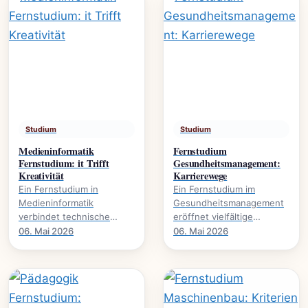
Studium
Studium
Medieninformatik
Fernstudium
Fernstudium: it Trifft
Gesundheitsmanagement:
Kreativität
Karrierewege
Ein Fernstudium in
Ein Fernstudium im
Medieninformatik
Gesundheitsmanagement
verbindet technische
eröffnet vielfältige
Expertise mit kreativer
Karrierewege in einem
06. Mai 2026
06. Mai 2026
Gestaltung., wie dieser
wachsenden Sektor. Mehr
Studiengang Karrieren in.
über Studieninhalte und.