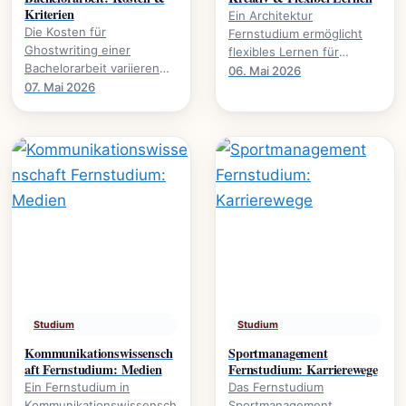
Kriterien
Ein Architektur
Die Kosten für
Fernstudium ermöglicht
Ghostwriting einer
flexibles Lernen für
Bachelorarbeit variieren
kreative Köpfe.
06. Mai 2026
stark. Dieser Leitfaden
07. Mai 2026
Studieninhalte,
beleuchtet die
Voraussetzungen und
entscheidenden Faktoren
Karrierewege.
und gibt.
Studium
Studium
Kommunikationswissensch
Sportmanagement
aft Fernstudium: Medien
Fernstudium: Karrierewege
Ein Fernstudium in
Das Fernstudium
Kommunikationswissensch
Sportmanagement