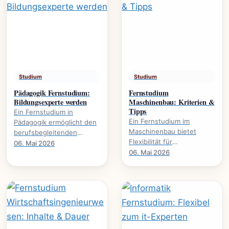
Studium
Studium
Pädagogik Fernstudium:
Fernstudium
Bildungsexperte werden
Maschinenbau: Kriterien &
Tipps
Ein Fernstudium in
Ein Fernstudium im
Pädagogik ermöglicht den
Maschinenbau bietet
berufsbegleitenden
Flexibilität für
Erwerb akademischer
06. Mai 2026
Berufstätige. Dieser
06. Mai 2026
Qualifikationen. Es
Leitfaden beleuchtet
eröffnet neue
wichtige Kriterien und gibt
Karrierewege in.
praktische.