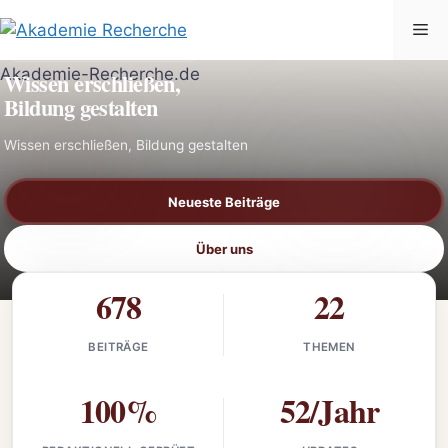
Zum
Me
Inhalt
AKADEMIE-RECHERCHE.DE
springen
Wissen erschließen,
Bildung gestalten
Wissen erschließen, Bildung gestalten
Neueste Beiträge
Über uns
678
22
BEITRÄGE
THEMEN
100%
52/Jahr