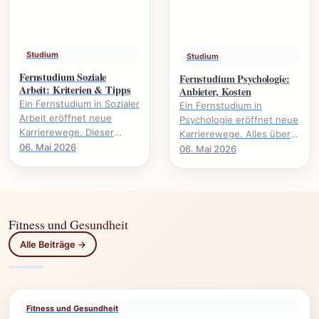
Studium
Studium
Fernstudium Soziale
Fernstudium Psychologie:
Arbeit: Kriterien & Tipps
Anbieter, Kosten
Ein Fernstudium in Sozialer
Ein Fernstudium in
Arbeit eröffnet neue
Psychologie eröffnet neue
Karrierewege. Dieser
Karrierewege. Alles über
Leitfaden beleuchtet
Anbieter, Kosten,
06. Mai 2026
06. Mai 2026
wichtige Kriterien und gibt
Voraussetzungen und
praktische Tipps für.
Studieninhalte.
Fitness und Gesundheit
Alle Beiträge →
Fitness und Gesundheit