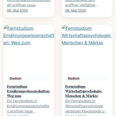
aft eröffnet neue
eröffnet vielfältige
Perspektiven auf Medien,
Karrierewege im
06. Mai 2026
06. Mai 2026
Öffentlichkeit und
Sportbusiness., welche
gesellschaftliche Diskurse.
Inhalte vermittelt werden
Es.
und welche.
Studium
Studium
Fernstudium
Fernstudium
Ernährungswissenschaften:
Wirtschaftspsychologie:
Weg zum
Menschen & Märkte
Ein Fernstudium in
Ein Fernstudium in
Ernährungswissenschafte
Wirtschaftspsychologie
n eröffnet neue
verbindet Psychologie und