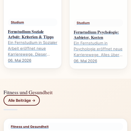
Studium
Studium
Fernstudium Soziale
Fernstudium Psychologie:
Arbeit: Kriterien & Tipps
Anbieter, Kosten
Ein Fernstudium in Sozialer
Ein Fernstudium in
Arbeit eröffnet neue
Psychologie eröffnet neue
Karrierewege. Dieser
Karrierewege. Alles über
Leitfaden beleuchtet
Anbieter, Kosten,
06. Mai 2026
06. Mai 2026
wichtige Kriterien und gibt
Voraussetzungen und
praktische Tipps für.
Studieninhalte.
Fitness und Gesundheit
Alle Beiträge →
Fitness und Gesundheit