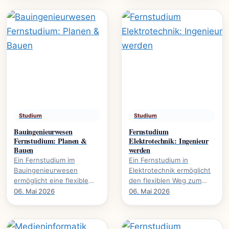
Umweltschutz. Mehr über.
global agieren.
Studium
Studium
Bauingenieurwesen
Fernstudium
Fernstudium: Planen &
Elektrotechnik: Ingenieur
Bauen
werden
Ein Fernstudium im
Ein Fernstudium in
Bauingenieurwesen
Elektrotechnik ermöglicht
ermöglicht eine flexible
den flexiblen Weg zum
Karriereentwicklung., wie
Ingenieurabschluss. Mehr
06. Mai 2026
06. Mai 2026
Bauprojekte digital planen
über Inhalte, Dauer und
und umsetzen.
Karrierechancen.