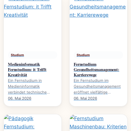
Studium
Studium
Medieninformatik
Fernstudium
Fernstudium: it Trifft
Gesundheitsmanagement:
Kreativität
Karrierewege
Ein Fernstudium in
Ein Fernstudium im
Medieninformatik
Gesundheitsmanagement
verbindet technische
eröffnet vielfältige
Expertise mit kreativer
Karrierewege in einem
06. Mai 2026
06. Mai 2026
Gestaltung., wie dieser
wachsenden Sektor. Mehr
Studiengang Karrieren in.
über Studieninhalte und.