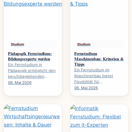
Studium
Studium
Pädagogik Fernstudium:
Fernstudium
Bildungsexperte werden
Maschinenbau: Kriterien &
Tipps
Ein Fernstudium in
Ein Fernstudium im
Pädagogik ermöglicht den
Maschinenbau bietet
berufsbegleitenden
Flexibilität für
Erwerb akademischer
06. Mai 2026
Berufstätige. Dieser
06. Mai 2026
Qualifikationen. Es
Leitfaden beleuchtet
eröffnet neue
wichtige Kriterien und gibt
Karrierewege in.
praktische.