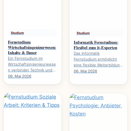
Studium
Studium
Fernstudium
Informatik Fernstudium:
Wirtschaftsingenieurwesen:
Flexibel zum it-Experten
Inhalte & Dauer
Das Informatik
Ein Fernstudium im
Fernstudium ermöglicht
Wirtschaftsingenieurwese
eine flexible Weiterbildung
n verbindet Technik und
zum IT-Experten., welche
06. Mai 2026
Wirtschaft. Alles über
06. Mai 2026
Voraussetzungen nötig
Studieninhalte, Dauer und
sind und welche.
Karrierewege.