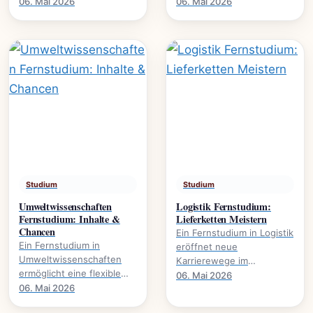
Karrierewege., welche
Wirtschaft. Es eröffnet
06. Mai 2026
06. Mai 2026
Studienmodelle existieren
Karrierewege in
und wie der Abschluss
Marketing, HR und.
gelingt.
Studium
Studium
Umweltwissenschaften
Logistik Fernstudium:
Fernstudium: Inhalte &
Lieferketten Meistern
Chancen
Ein Fernstudium in Logistik
Ein Fernstudium in
eröffnet neue
Umweltwissenschaften
Karrierewege im
ermöglicht eine flexible
Management von
06. Mai 2026
Weiterbildung im Bereich
06. Mai 2026
Lieferketten., wie
Nachhaltigkeit und
Prozesse optimieren und