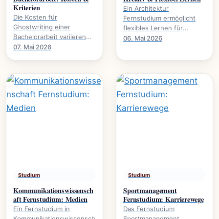
Kriterien
Ein Architektur
Die Kosten für
Fernstudium ermöglicht
Ghostwriting einer
flexibles Lernen für
Bachelorarbeit variieren
kreative Köpfe.
06. Mai 2026
stark. Dieser Leitfaden
07. Mai 2026
Studieninhalte,
beleuchtet die
Voraussetzungen und
entscheidenden Faktoren
Karrierewege.
und gibt.
Studium
Studium
Kommunikationswissensch
Sportmanagement
aft Fernstudium: Medien
Fernstudium: Karrierewege
Ein Fernstudium in
Das Fernstudium
Kommunikationswissensch
Sportmanagement