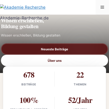
Zum
Me
Inhalt
AKADEMIE-RECHERCHE.DE
springen
Wissen erschließen,
Bildung gestalten
Wissen erschließen, Bildung gestalten
Neueste Beiträge
Über uns
678
22
BEITRÄGE
THEMEN
100%
52/Jahr